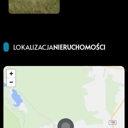
LOKALIZACJA
NIERUCHOMOŚCI
+
−