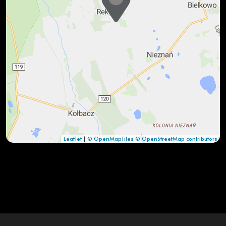
Leaflet
|
© OpenMapTiles
© OpenStreetMap contributors