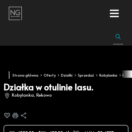
Strona główna
Oferty
Działki
Sprzedaż
Kobylanka
Reko
Działka w otulinie lasu.
Kobylanka, Rekowo
Dodaj do ulubionych
Drukuj
Udostępnij
2