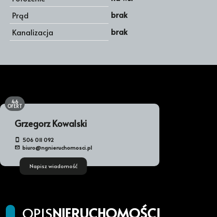
brak
Prąd
brak
Kanalizacja
46
OFERT
Grzegorz Kowalski
506 011 092
biuro@ngnieruchomosci.pl
Napisz wiadomość
OPIS
NIERUCHOMOŚCI