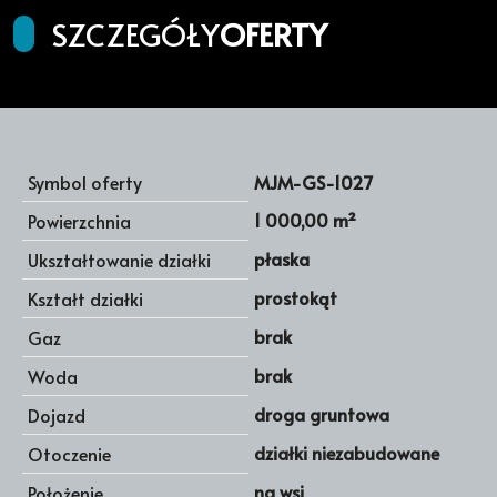
SZCZEGÓŁY
OFERTY
Symbol oferty
MJM-GS-1027
1 000,00 m²
Powierzchnia
płaska
Ukształtowanie działki
prostokąt
Kształt działki
brak
Gaz
brak
Woda
droga gruntowa
Dojazd
działki niezabudowane
Otoczenie
na wsi
Położenie