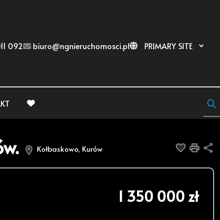
11 092
biuro@ngnieruchomosci.pl
KT
favorite
ów.
Dodaj do
Druk
U
Kołbaskowo, Kurów
1 350 000 zł