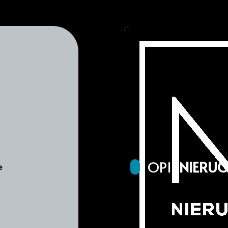
OPIS
NIERU
e
WYJĄTKOWA OFERTA DZIAŁ
DZIAŁEK W TEJ LOKALIZAC