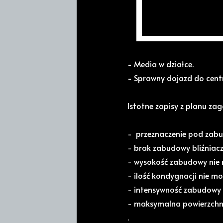
OSIEDLE
- Powierzchnia 1655m2
- Drogi wypolbrukowana
- Media w działce.
- Sprawny dojazd do cent
Istotne zapisy z planu z
- przeznaczenie pod zabu
- brak zabudowy bliźniacz
- wysokość zabudowy nie 
- ilość kondygnacji nie m
- intensywność zabudowy 
- maksymalna powierzchn
.