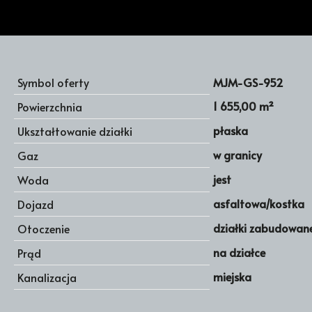
Symbol oferty
MJM-GS-952
1 655,00 m²
Powierzchnia
płaska
Ukształtowanie działki
w granicy
Gaz
jest
Woda
asfaltowa/kostka
Dojazd
działki zabudowan
Otoczenie
na działce
Prąd
miejska
Kanalizacja