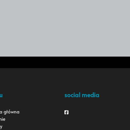
u
social media
a główna
Facebook
mie
y