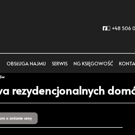
Social link
+48 506 0
OBSŁUGA NAJMU
SERWIS
NG KSIĘGOWOŚĆ
KONTA
rów
wa rezydencjonalnych dom
om o zmianie ceny