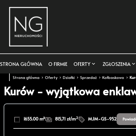
STRONA GŁÓWNA
O FIRMIE
OFERTY
ZGŁOSZENIA
Strona główna
Oferty
Działki
Sprzedaż
Kołbaskowo
Ku
Kurów - wyjątkowa enkla
2
1655.00 m²
815,71 zł/m
MJM-GS-952
Powiad