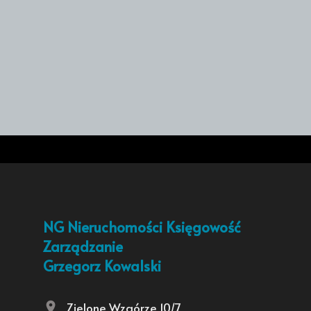
NG Nieruchomości Księgowość
Zarządzanie
Grzegorz Kowalski
Zielone Wzgórze 10/7