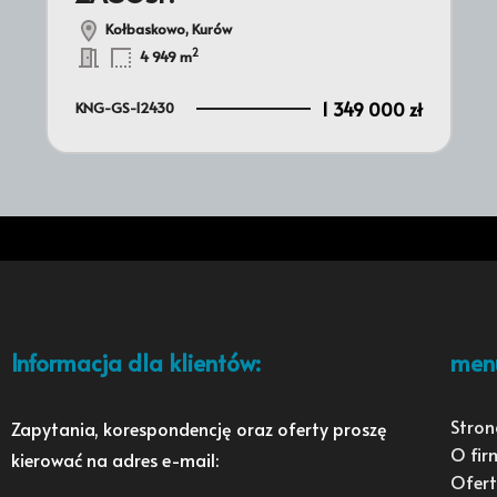
Kołbaskowo, Kurów
2
4 949 m
1 349 000 zł
KNG-GS-12430
Informacja dla klientów:
men
Stron
Zapytania, korespondencję oraz oferty proszę
O fir
kierować na adres e-mail:
Ofert