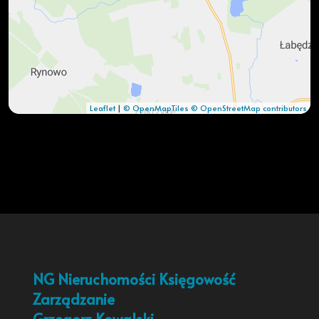
Leaflet
|
© OpenMapTiles
© OpenStreetMap contributors
NG Nieruchomości Księgowość
Zarządzanie