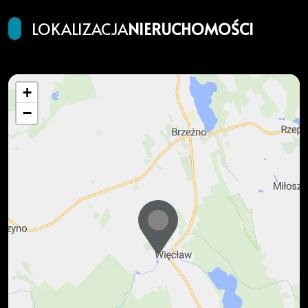
LOKALIZACJA
NIERUCHOMOŚCI
+
−