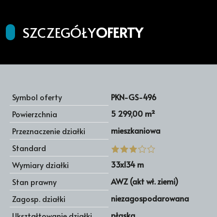
SZCZEGÓŁY
OFERTY
Symbol oferty
PKN-GS-496
5 299,00 m²
Powierzchnia
mieszkaniowa
Przeznaczenie działki
Standard
33x134 m
Wymiary działki
AWZ (akt wł. ziemi)
Stan prawny
niezagospodarowana
Zagosp. działki
płaska
Ukształtowanie działki