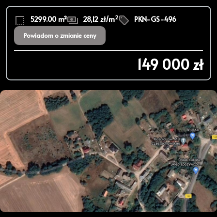
2
5299.00 m²
28,12 zł/m
PKN-GS-496
Powiadom o zmianie ceny
149 000 zł