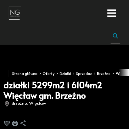
Strona główna
Oferty
Działki
Sprzedaż
Brzeżno
Więcła
działki 5299m2 i 6104m2
Więcław gm. Brzeżno
Brzeżno, Więcław
Dodaj do ulubionych
Drukuj
Udostępnij