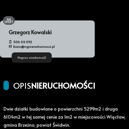
46
OFERT
Grzegorz Kowalski
506 011 092
biuro@ngnieruchomosci.pl
Napisz wiadomość
OPIS
NIERUCHOMOŚCI
Dwie działki budowlane o powierzchni 5299m2 i druga
6104m2 w tej samej cenie za 1m2 w miejscowości Więcław,
gmina Brzeżno, powiat Świdwin.