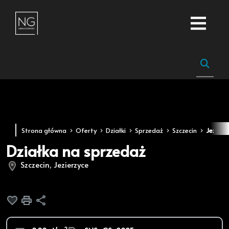
Strona główna
Oferty
Działki
Sprzedaż
Szczecin
Jezierz
Działka na sprzedaż
Szczecin, Jezierzyce
Dodaj do ulubionych
Drukuj
Udostępnij
2