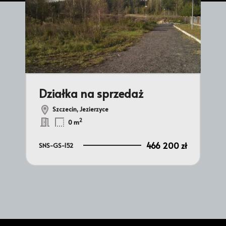
Działka na sprzedaż
Szczecin, Jezierzyce
Dz
2
0 m
466 200 zł
SNS-GS-152
 zł
SNS