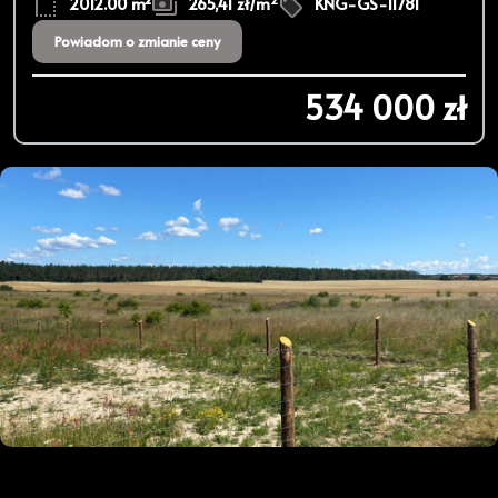
2012.00 m²
265,41 zł/m
KNG-GS-11781
Powiadom o zmianie ceny
534 000 zł