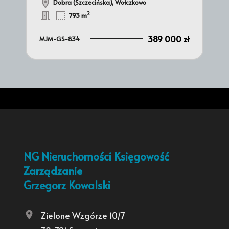
Dobra (Szczecińska), Wołczkowo
 zł
2
793 m
389 000 zł
MJM-GS-834
MT
NG Nieruchomości Księgowość
Zarządzanie
Grzegorz Kowalski
Zielone Wzgórze 10/7