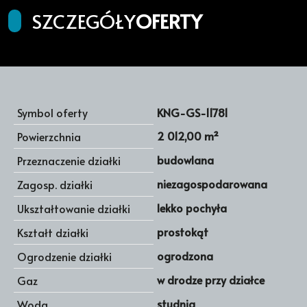
SZCZEGÓŁY
OFERTY
Symbol oferty
KNG-GS-11781
2 012,00 m²
Powierzchnia
budowlana
Przeznaczenie działki
niezagospodarowana
Zagosp. działki
lekko pochyła
Ukształtowanie działki
prostokąt
Kształt działki
ogrodzona
Ogrodzenie działki
w drodze przy działce
Gaz
studnia
Woda