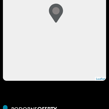
Leaflet
|
© OpenMapTiles
© OpenStreetMap contributors