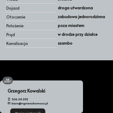
droga utwardzona
Dojazd
zabudowa jednorodzinna
Otoczenie
poza miastem
Położenie
w drodze przy działce
Prąd
szambo
Kanalizacja
46
OFERT
Grzegorz Kowalski
506 011 092
biuro@ngnieruchomosci.pl
Napisz wiadomość