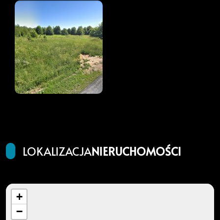
LOKALIZACJA
NIERUCHOMOŚCI
+
−