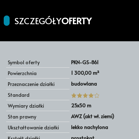
SZCZEGÓŁY
OFERTY
Symbol oferty
PKN-GS-861
1 300,00 m²
Powierzchnia
budowlana
Przeznaczenie działki
Standard
25x50 m
Wymiary działki
AWZ (akt wł. ziemi)
Stan prawny
lekko nachylona
Ukształtowanie działki
prostokąt
Kształt działki