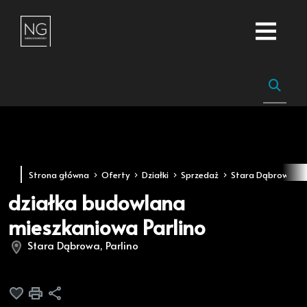
Strona główna
Oferty
Działki
Sprzedaż
Stara Dąbrowa
działka budowlana
mieszkaniowa Parlino
Stara Dąbrowa, Parlino
Dodaj do ulubionych
Drukuj
Udostępnij