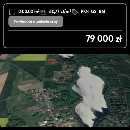
2
1300.00 m²
60,77 zł/m
PKN-GS-861
Powiadom o zmianie ceny
79 000 zł