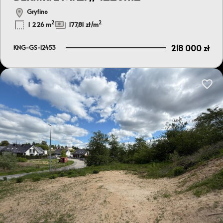
Gryfino
2
2
1 226 m
177,81 zł/m
218 000 zł
KNG-GS-12453
Dodaj