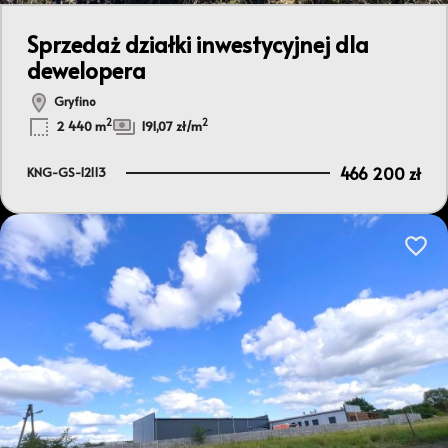
Sprzedaż działki inwestycyjnej dla
dewelopera
Gryfino
2
2
2 440 m
191,07 zł/m
466 200 zł
KNG-GS-12113
Dodaj