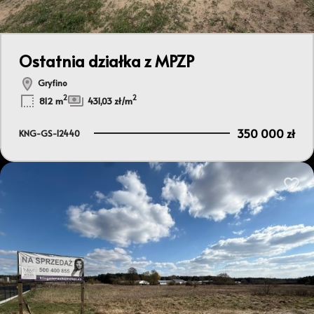
Ostatnia działka z MPZP
Gryfino
2
2
812 m
431,03 zł/m
350 000 zł
KNG-GS-12440
Dodaj