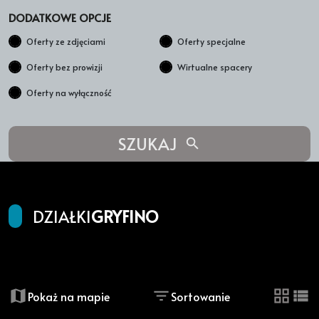
DODATKOWE OPCJE
Oferty ze zdjęciami
Oferty specjalne
Oferty bez prowizji
Wirtualne spacery
Oferty na wyłączność
SZUKAJ
DZIAŁKI
GRYFINO
+
−
Pokaż na mapie
Sortowanie
tabela
list