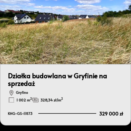
Działka budowlana w Gryfinie na
sprzedaż
Gryfino
2
2
1 002 m
328,34 zł/m
329 000 zł
KNG-GS-11873