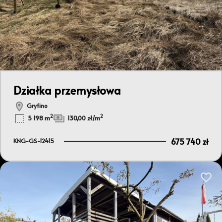
Działka przemysłowa
Gryfino
2
2
5 198 m
130,00 zł/m
675 740 zł
KNG-GS-12415
Dodaj