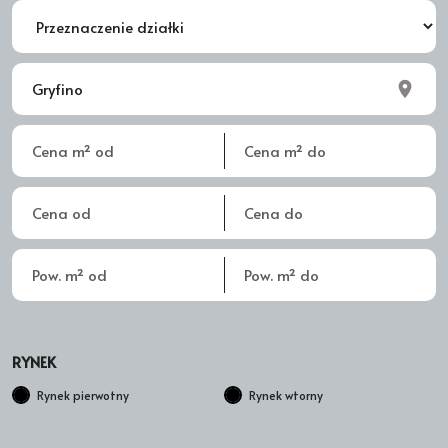
RYNEK
Rynek pierwotny
Rynek wtorny