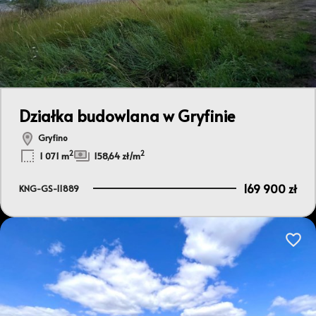
Działka budowlana w Gryfinie
Gryfino
2
2
1 071 m
158,64 zł/m
169 900 zł
KNG-GS-11889
Dodaj