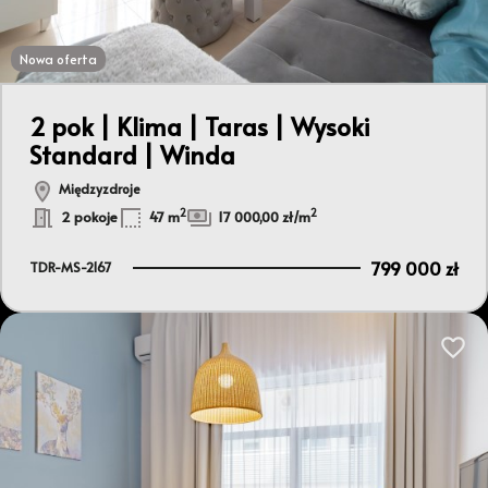
Nowa oferta
Leaflet
2 pok | Klima | Taras | Wysoki
Standard | Winda
Międzyzdroje
2
2
2 pokoje
47 m
17 000,00 zł/m
799 000 zł
TDR-MS-2167
Dodaj