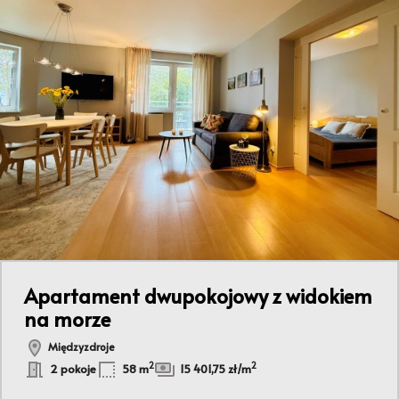
Apartament dwupokojowy z widokiem
na morze
Międzyzdroje
2
2
2 pokoje
58 m
15 401,75 zł/m