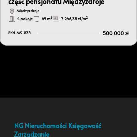
część pensjonatu Międzyzdroje
Międzyzdroje
2
2
4 pokoje
69 m
7 246,38 zł/m
500 000 zł
PKN-MS-834
NG Nieruchomości Księgowość
Zarządzanie