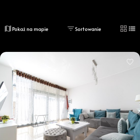
+
−
Pokaż na mapie
Sortowanie
tabela
list
Dodaj