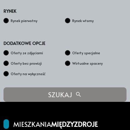
RYNEK
Rynek pierwotny
Rynek wtorny
DODATKOWE OPCJE
Oferty ze zdjęciami
Oferty specjalne
Oferty bez prowizji
Wirtualne spacery
Oferty na wyłączność
SZUKAJ
MIESZKANIA
MIĘDZYZDROJE