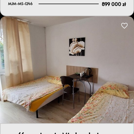
899 000 zł
MJM-MS-1246
Dodaj