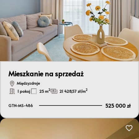
Mieszkanie na sprzedaż
Międzyzdroje
2
2
1 pokoj
25 m
21 428,57 zł/m
525 000 zł
GTN-MS-486
Dodaj